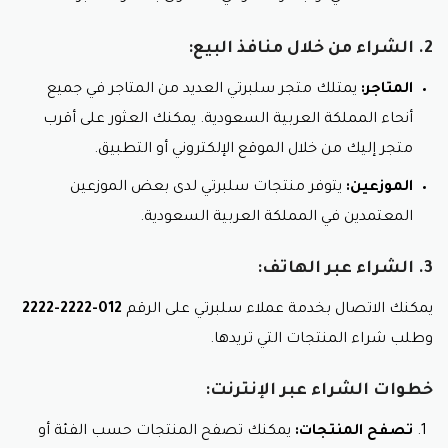
عروضًا حصريةً مثل كود خصم عطورات سلبرتي لا تُتاحُ
للعملاءِ العاديّين.
2. الشراء من خلال منافذ البيع:
تجربةُ منتجاتٍ جديدةٍ:
يُمكنكَ تجربةُ منتجاتٍ جديدةٍ من
متجرِ سلبرتي بأسعارٍ مُخفضةٍ باستخدامِ كود خصم
المتاجر:
يمتلك متجر سلبرتي العديد من المتاجر في جميع
عطورات سلبرتي.
أنحاء المملكة العربية السعودية. يمكنك العثور على أقرب
نصائحُ لاستخدامِ كودِ خصمِ عطوراتِ سلبرتي:
متجر إليك من خلال الموقع الإلكتروني أو التطبيق.
اقرأْ شروطَ وأحكامَ استخدامِ كود خصم عطورات سلبرتي
الموزعين:
يتوفر منتجات سلبرتي لدى بعض الموزعين
بعنايةٍ قبلَ استخدامهِ.
المعتمدين في المملكة العربية السعودية.
تأكدْ من أنَّ كود خصم عطورات سلبرتي صالحًا على
المنتجاتِ التي تُريدُ شراءَها.
3. الشراء عبر الهاتف:
أدخلْ كود خصم عطورات سلبرتي في المكانِ المخصصِ
لهُ عندَ إتمامِ عمليةِ الشراءِ.
يمكنك الاتصال بخدمة عملاء سلبرتي على الرقم
012-2222-2222
ملاحظة:
وطلب شراء المنتجات التي تريدها.
تأكد من تحديث عروض سلبرتي و كود خصم عطورات
سلبرتي الخاصة بهم، حيث تتغير هذه العروض بشكل
خطوات الشراء عبر الإنترنت:
دوري.
تصفح المنتجات:
يمكنك تصفح المنتجات حسب الفئة أو