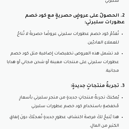
سلبرتي
2. الحصولُ على عروضٍ حصريةٍ مع كود خصم
عطورات سلبرتي:
تُقدّمُ كود خصم عطورات سلبرتي عروضًا حصريةً لا تُتاحُ
للعملاءِ العاديّين.
قد تشمل هذه العروض تخفيضات إضافية مثل كود خصم
عطورات سلبرتي على منتجات معينة أو شحن مجاني أو هدايا
مجانية.
3. تجربةُ منتجاتٍ جديدةٍ:
يُمكنكَ تجربةُ منتجاتٍ جديدةٍ من متجرِ سلبرتي بأسعارٍ
مُخفضةٍ باستخدامِ كود خصم عطورات سلبرتي
هذا يُتيحُ لكَ فرصةَ اكتشافِ عطورٍ جديدةٍ تُعجبُكَ دونَ إنفاقِ
الكثيرِ من المالِ.