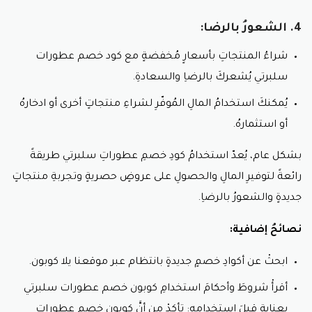
4. الشعورُ بالرضا:
شراءُ المنتجاتِ بأسعارٍ مُخفضةٍ مع كود خصم عطورات
سلبرتي يُشعركَ بالرضاِ والسعادةِ.
يُمكنكَ استخدامُ المالِ المُوفّرِ لشراءِ منتجاتٍ أخرى أو ادخارهُ
أو استثمارهُ.
بشكل عام، يُعدّ استخدامُ كودِ خصمِ عطوراتِ سلبرتي طريقةً
رائعةً لتوفيرِ المالِ والحصولِ على عروضٍ حصريةٍ وتجربةِ منتجاتٍ
جديدةٍ والشعورُ بالرضاِ.
نصائحُ إضافية:
ابحثْ عن أكوادِ خصمٍ جديدةٍ بانتظام عبر موقعنا يلا كوبون.
أقرأْ شروطَ وأحكامَ استخدامِ كوبون خصم عطورات سلبرتي
بعنايةٍ قبلَ استخدامهِ:
تأكدْ من أنَّ كوبون خصم عطورات