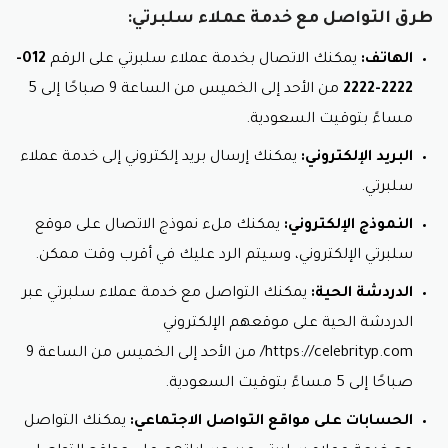
طرق التواصل مع خدمة عملاء سلبرتي:
مميزاتُ عطورِ سلبرتي للشعرِ والجسمِ:
الهاتف:
يمكنك الاتصال بخدمة عملاء سلبرتي على الرقم
012-
تركيباتٌ غنيةٌ بالمُغذّياتِ:
تُغذي هذهِ العطورُ شعركِ
وجسمكِ وتُضفي عليهما لمعانًا صحّيًا.
2222-2222
من الأحد إلى الخميس من الساعة 9 صباحًا إلى 5
روائحٌ جذّابةٌ تدومُ طويلاً:
تتميّزُ هذهِ العطورُ بروائحَها
مساءً بتوقيت السعودية.
الجذّابةِ التي تدومُ طويلاً معكِ.
تُناسبُ جميعَ أنواعِ البشرةِ والشعرِ:
تُصمّمُ هذهِ
البريد الإلكتروني:
يمكنك إرسال بريد إلكتروني إلى خدمة عملاء
العطورُ بعنايةٍ لتُناسبَ جميعَ أنواعِ البشرةِ والشعرِ دونَ
سلبرتي.
أن تُسبّبَ أيّ تهيّجٍ.
النموذج الإلكتروني:
يمكنك ملء نموذج الاتصال على موقع
أمثلةٌ على عطورِ سلبرتي للشعرِ والجسمِ:
سلبرتي الإلكتروني، وسيتم الرد عليك في أقرب وقت ممكن.
عطرُ ليلةِ لقَا للشعر:
عطرٌ فريدٌ برائحةِ الفانيلياِ
والمسكِ يُضفي على شعركِ لمسةً من الأناقةِ والجمالِ.
الدردشة الحية:
يمكنك التواصل مع خدمة عملاء سلبرتي عبر
عطرُ اتش للشعر:
عطرٌ منعشٌ برائحةِ الحمضياتِ
الدردشة الحية على موقعهم الإلكتروني
يُضفي على شعركِ شعورًا بالانتعاشِ والحيويةِ.
https://celebrityp.com/ من الأحد إلى الخميس من الساعة 9
عطرُ تشيللو للجسم:
عطرٌ أنثويٌّ برائحةِ الأزهارِ يُضفي
على جسمكِ لمسةً من الرقةِ والأنوثةِ.
صباحًا إلى 5 مساءً بتوقيت السعودية.
الحسابات على مواقع التواصل الاجتماعي:
يمكنك التواصل
عروضُ سلبرتي المُميّزة: