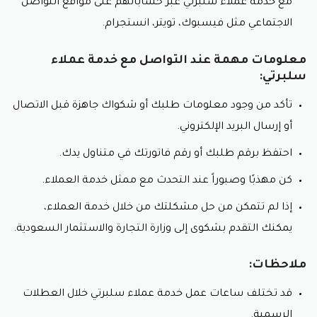
مع خدمة عملاء سلبرتي عبر حساباتهم على مواقع التواصل
يُقدّم متجرُ سلبرتي عروضًا مُميّزةً على منتجاتهِ من حينٍ لآخر،
الاجتماعي مثل فيسبوك، تويتر، انستجرام.
مثل:
عروضٌ على مجموعاتِ العطورِ مثل كود خصم
معلومات مهمة عند التواصل مع خدمة عملاء
عطورات سلبرتي :
يُمكنُكِ شراءُ مجموعةٍ من العطورِ
سلبرتي:
بخصمٍ مُميّزٍ.
عروضٌ على المنتجاتِ المُكمّلةِ:
يُمكنُكِ شراءُ عطرِ
تأكد من وجود معلومات طلبك أو شكواك جاهزة قبل الاتصال
الشعرِ مع لوشنِ الجسمِ بخصمٍ مُميّزٍ.
أو إرسال البريد الإلكتروني.
المسكُ من سلبرتي:
احتفظ برقم طلبك أو رقم فاتورتك في متناول يدك.
يُقدّم متجرُ سلبرتي تشكيلةً واسعةً من أنواعِ المسكِ
كن مهذبًا وصبوراً عند التحدث مع ممثل خدمة العملاء.
الفاخرةِ، مثل:
إذا لم تتمكن من حل مشكلتك من خلال خدمة العملاء،
المسكُ الأبيض:
يتميّزُ برائحةٍ نقيةٍ وخفيفةٍ.
يمكنك التقدم بشكوى إلى وزارة التجارة والاستثمار السعودية.
المسكُ الأسود:
يتميّزُ برائحةٍ قويةٍ ودافئةٍ.
المسكُ العُمانيّ:
يتميّزُ برائحةٍ غنيةٍ وجذّابةٍ.
ملاحظات:
يُعدّ متجرُ سلبرتي وجهةً مثاليةً لعشاقِ العطورِ الفاخرةِ
ومنتجاتِ العنايةِ بالشعرِ والجسمِ في السعودية، حيثُ يُقدّمُ
قد تختلف ساعات عمل خدمة عملاء سلبرتي خلال العطلات
تشكيلةً واسعةً من المنتجاتِ عاليةِ الجودةِ بأسعارٍ مُميّزةٍ.
الرسمية.