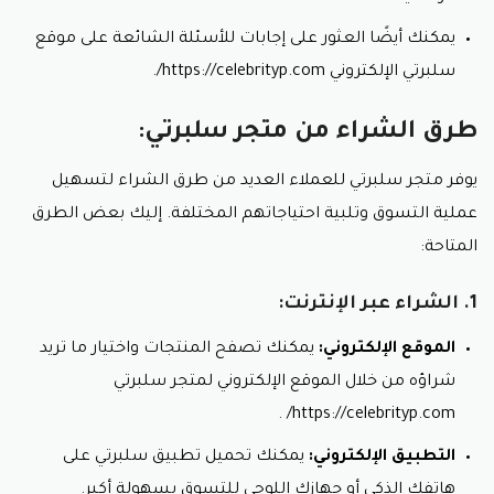
نصائحُ عندَ شراءِ عطورِ سلبرتي للشعرِ والجسمِ:
يمكنك أيضًا العثور على إجابات للأسئلة الشائعة على موقع
سلبرتي الإلكتروني https://celebrityp.com/.
حدّدِ نوعَ شعركِ وبشرتكِ قبلَ شراءِ العطرِ.
جرّبِ العطرَ على منطقةٍ صغيرةٍ من بشرتكِ قبلَ
استخدامهِ على كاملِ الجسمِ.
طرق الشراء من متجر سلبرتي:
خزّنِ العطرَ في مكانٍ باردٍ وجافٍ بعيدًا عن أشعةِ
الشمسِ.
يوفر متجر سلبرتي للعملاء العديد من طرق الشراء لتسهيل
عملية التسوق وتلبية احتياجاتهم المختلفة. إليك بعض الطرق
أهمية كود خصم عطورات سلبرتي
المتاحة:
يوفر كود خصم عطورات سلبرتي العديد من الفوائد
للمتسوقين، تشمل:
1. الشراء عبر الإنترنت:
توفير المال:
يُمكنكَ توفير مبالغَ مُهمّةً عندَ شراءِ
الموقع الإلكتروني:
يمكنك تصفح المنتجات واختيار ما تريد
العطورِ من متجرِ سلبرتي باستخدامِ كود خصم عطورات
شراؤه من خلال الموقع الإلكتروني لمتجر سلبرتي
سلبرتي.
شراءُ المزيدِ من المنتجاتِ:
يُمكنكَ شراءُ المزيدِ من
https://celebrityp.com/ .
المنتجاتِ التي تُريدُها من متجرِ سلبرتي بنفسِ الميزانيةِ
باستخدامِ كود خصم عطورات سلبرتي
التطبيق الإلكتروني:
يمكنك تحميل تطبيق سلبرتي على
الحصولُ على عروضٍ حصريةٍ:
تُقدّمُ بعضُ أكوادِ الخصمِ
هاتفك الذكي أو جهازك اللوحي للتسوق بسهولة أكبر.