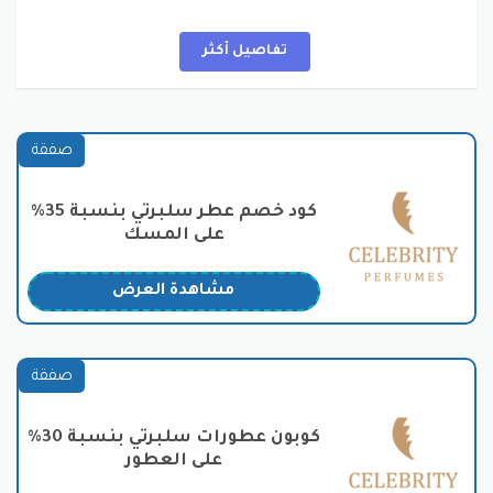
تأسّس متجر سلبرتي عام 2005، انطلاقًا من شغفٍ عميقٍ
تفاصيل أكثر
بعالم العطور وحرصٍ على تقديم تجربةٍ استثنائيةٍ لعملائه.
مجموعةٌ مُتنوّعةٌ من العطور العالمية:
صفقة
يضمّ متجر سلبرتي تشكيلةً واسعةً من العطور العالمية
من أشهر الماركات العالمية، مثل: جيفنشي، وشانيل، وديور،
وغوتشي، وفيرساتشي، وغيرها الكثير.
كود خصم عطر سلبرتي بنسبة 35%
على المسك
عطورٌ تناسبُ جميع المناسبات:
مشاهدة العرض
يُقدّم المتجر عطورًا مناسبةً لجميع المناسبات، سواءً كانت
رسميةً أو عاديةً، ليوميةٍ أو ليلية، للرجال والنساء على حدٍّ
سواء.
صفقة
خدماتٌ مُميّزةٌ تُضفي على تجربةِ
كوبون عطورات سلبرتي بنسبة 30%
الشراءِ رونقًا خاصًا:
على العطور
يُقدّم متجر سلبرتي خدماتٍ مُميّزةً لعملائه، مثل: