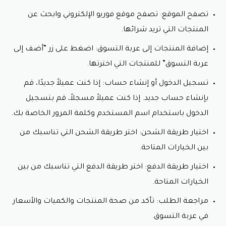
فوريو ليد ماسك: جهاز العلاج بالضوء LED لمختلف
مشاكل البشرة.
تصفح الموقع: تصفح موقع فوريو الإلكتروني وابحث عن
استفد من العروض مع تقديم كود خصم فوريو
المنتجات التي تريد شرائها.
3. منتجات العناية بالبشرة:
إضافة المنتجات إلى عربة التسوق: اضغط على زر “أضف إلى
عربة التسوق” للمنتجات التي اخترتها.
ماسكات فوريو: مجموعة من الماسكات لتناسب جميع
أنواع البشرة واحتياجاتها.
تسجيل الدخول أو إنشاء حساب: إذا كنت عميلاً جديدًا، قم
سيروم فوريو: مجموعة من سيرومات الوجه بتركيبات
بإنشاء حساب جديد. إذا كنت عميلاً مسجلاً، قم بتسجيل
فعالة لمختلف مشاكل البشرة.
كريمات فوريو: مجموعة من كريمات الوجه بتركيبات غنية
الدخول باستخدام اسم المستخدم وكلمة المرور الخاصة بك.
لمختلف أنواع البشرة.
اختيار طريقة الشحن: اختر طريقة الشحن التي تناسبك من
لا تنسى استخدام كود خصم foreo
بين الخيارات المتاحة.
معظم هذه المنتجات بها عروض مع كود خصم فوريو .
اختيار طريقة الدفع: اختر طريقة الدفع التي تناسبك من بين
4. أدوات العناية بالبشرة:
الخيارات المتاحة.
إسفنجات فوريو: إسفنجات ناعمة لتنظيف الوجه.
مراجعة الطلب: تأكد من صحة المنتجات والكميات والأسعار
فرش فوريو: فرش لتطبيق مستحضرات التجميل.
في عربة التسوق.
أدوات إزالة الرؤوس السوداء: أدوات لإزالة الرؤوس