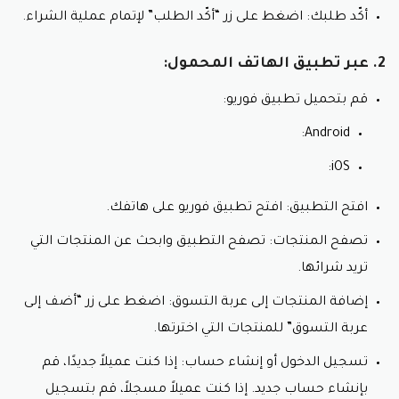
السوداء والبيضاء.
أكّد طلبك: اضغط على زر “أكّد الطلب” لإتمام عملية الشراء.
5. هدايا العناية بالبشرة:
2. عبر تطبيق الهاتف المحمول:
مجموعات فوريو: مجموعات من منتجات العناية بالبشرة
بأسعار مميزة مع كوبون خصم فوريو.
قم بتحميل تطبيق فوريو:
شهادات الهدايا: شهادات هدايا لشراء منتجات فوريو من
المتجر باسعار تنافسية مع كود خصم foreo .
Android:
يُمكنك أيضًا تصفية المنتجات حسب نوع البشرة أو
iOS:
مشكلتها أو السعر.
افتح التطبيق: افتح تطبيق فوريو على هاتفك.
وإليك بعض النصائح للتسوق من متجر فوريو:
تصفح المنتجات: تصفح التطبيق وابحث عن المنتجات التي
حدد نوع بشرتك واحتياجاتها قبل البحث عن المنتجات.
تريد شرائها.
اقرأ مراجعات المنتجات قبل شرائها.
استفد من العروض والخصومات التي يقدمها المتجر مع
إضافة المنتجات إلى عربة التسوق: اضغط على زر “أضف إلى
استعمال كود خصم foreo .
عربة التسوق” للمنتجات التي اخترتها.
اشترك في النشرة البريدية للمتجر لتلقي آخر العروض
والمنتجات الجديدة.
تسجيل الدخول أو إنشاء حساب: إذا كنت عميلاً جديدًا، قم
أتمنى أن يساعدك هذا الشرح في التعرف على أقسام متجر
بإنشاء حساب جديد. إذا كنت عميلاً مسجلاً، قم بتسجيل