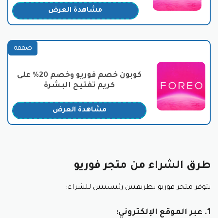
أقسام متجر فوريو لمنتجات العناية
مشاهدة العرض
بالبشرة
يُقسم متجر فوريو منتجات العناية بالبشرة إلى فئات محددة
لتسهيل عملية البحث والشراء، تشمل هذه الفئات:
صفقة
1. أجهزة تنظيف الوجه:
كوبون خصم فوريو وخصم 20% على
كريم تفتيح البشرة
فوريو لونا: مجموعة من فرشات تنظيف الوجه بخصائص
مختلفة تناسب جميع أنواع البشرة.
فوريو إيسا: فرشاة تنظيف الأسنان الذكية.
مشاهدة العرض
لا تنسى استخدام كود خصم فوريو .
فوريو يو إف أو: جهاز لتنظيف الوجه وتدليكه باستخدام
تقنية النبضات الصوتية.
طرق الشراء من متجر فوريو
2. أجهزة العناية بالبشرة:
فوريو بير: جهاز لشد الوجه ومكافحة الشيخوخة.
يتوفر متجر فوريو بطريقتين رئيسيتين للشراء:
فوريو آي ماسك: جهاز للتخلص من الهالات السوداء
والانتفاخات حول العينين.
1. عبر الموقع الإلكتروني: