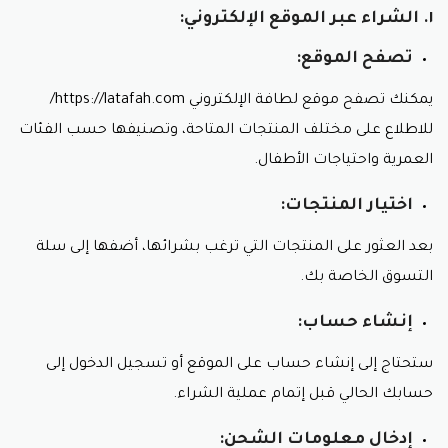
١. الشراء عبر الموقع الإلكتروني:
الحفاضات:
يوفر متجر لطافة مجموعة متنوعة من
الحفاضات من مختلف العلامات التجارية العالمية،
تصفح الموقع:
لتناسب جميع احتياجات الأطفال في مختلف المراحل
والاسعار تنافسية مع كود خصم لطافة.
يمكنك تصفح موقع لطافة الإلكتروني https://latafah.com/
حليب الأطفال:
يضم المتجر تشكيلة واسعة من حليب
للاطلاع على مختلف المنتجات المتاحة، وتصنيفها حسب الفئات
الأطفال من مختلف الماركات العالمية، بما في ذلك
حليب البودرة وحليب السائل.
العمرية واحتياجات الأطفال.
منتجات العناية بالبشرة:
يُقدم متجر لطافة منتجات
عناية بالبشرة للأطفال من أفضل العلامات التجارية،
اختيار المنتجات:
لضمان صحة وسلامة بشرة الطفل وذلك باسعار ممتازة
مع كود خصم لطافة لمستلزمات الاطفال.
بعد العثور على المنتجات التي ترغب بشرائها، أضفها إلى سلة
منتجات العناية بالشعر:
يضم المتجر شامبوهات
التسوق الخاصة بك.
ومنعّمات شعر للأطفال من مختلف الماركات العالمية،
لتنظيف شعر الطفل والعناية به.
إنشاء حساب:
منتجات العناية بالأسنان:
يُقدم متجر لطافة فرشاة
ومعجون أسنان للأطفال لتعليمهم عادات العناية بالفم
ستحتاج إلى إنشاء حساب على الموقع أو تسجيل الدخول إلى
والأسنان والشعر مناسب مع كود خصم لطافة
لمستلزمات الاطفال.
حسابك الحالي قبل إتمام عملية الشراء.
ألعاب الأطفال:
إدخال معلومات الشحن: