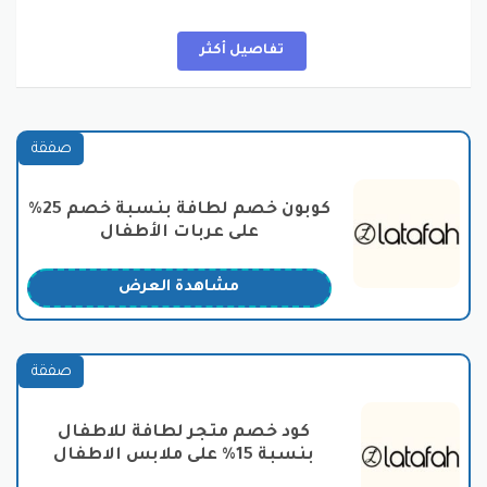
التي تضمن راحة الطفل وسلامته. نحرص على اختيار
المنتجات من أفضل الماركات المعروفة عالميًا، والتي تمتاز
بجودتها وموثوقيتها واسعار مناسبة مع كود خصم لطافة .
تفاصيل أكثر
في متجر لطافة، نولي اهتمامًا خاصًا لتجربة التسوق، فنحن
نسعى جاهدين لتوفير بيئة مريحة وآمنة لعملائنا، وفريقنا
المتخصص دائمًا على استعداد لمساعدتكم وتقديم النصائح
صفقة
والتوجيهات اللازمة. سواء كنتم تبحثون عن هدية مميزة
لمناسبة خاصة، أو تحتاجون إلى استشارة حول منتج معين،
كوبون خصم لطافة بنسبة خصم 25%
فإننا هنا لخدمتكم.
على عربات الأطفال
بفضل التزامنا بتقديم أعلى معايير الجودة والخدمة، أصبح
متجر لطافة وجهة مفضلة للعائلات في المملكة العربية
مشاهدة العرض
السعودية. فنحن نؤمن بأن رعاية الأطفال تتطلب اختيارًا
مدروسًا ومنتجات ذات جودة عالية، وهذا ما نسعى لتحقيقه
في كل تفاصيل تجربتكم معنا.
صفقة
منتجات متجر لطافة لمستلزمات
الأطفال:
كود خصم متجر لطافة للاطفال
بنسبة 15% على ملابس الاطفال
يُقدم متجر لطافة لعملائه تشكيلة واسعة من مستلزمات