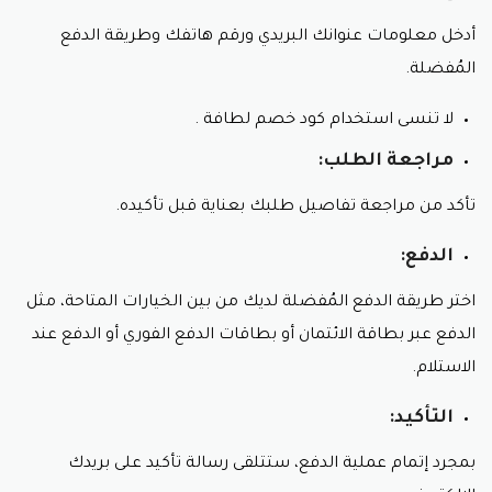
ألعاب الأطفال الرضع:
يضم متجر لطافة ألعابًا تعليمية
أدخل معلومات عنوانك البريدي ورقم هاتفك وطريقة الدفع
وتنموية للأطفال الرضع، لتعزيز مهاراتهم الحركية
والذهنية وكل هذه المنتجات عليها تخفيض مع كود
المُفضلة.
خصم لطافة لمستلزمات الاطفال.
ألعاب الأطفال الصغار:
يُقدم المتجر ألعابًا متنوعة
لا تنسى استخدام كود خصم لطافة .
للأطفال الصغار، مثل ألعاب البناء والألعاب التركيبية
والعرائس والسيارات والسعر مذهل مع كود خصم متجر
مراجعة الطلب:
لطافة للاطفال.
تأكد من مراجعة تفاصيل طلبك بعناية قبل تأكيده.
ألعاب الأطفال الأكبر سنًا:
يضم متجر لطافة ألعابًا
إلكترونية وألعاب لوحية للأطفال الأكبر سنًا، لتوفير
الترفيه والتسلية لهم
الدفع:
أهمية كود خصم لطافة لعام ٢٠٢٤
اختر طريقة الدفع المُفضلة لديك من بين الخيارات المتاحة، مثل
الدفع عبر بطاقة الائتمان أو بطاقات الدفع الفوري أو الدفع عند
تُعدّ أكواد الخصم، مثل
كود خصم لطافة
، أدوات قيّمة
الاستلام.
لعملاء متجر لطافة الإلكتروني، حيث تُتيح لهم الاستفادة من
العديد من المزايا، تشمل:
التأكيد:
١. توفير المال مع كود خصم متجر لطافة للاطفال:
بمجرد إتمام عملية الدفع، ستتلقى رسالة تأكيد على بريدك
يُعدّ الهدف الأساسي من استخدام كود خصم لطافة هو