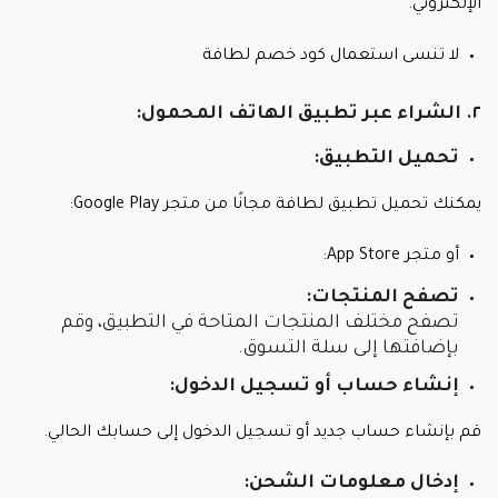
الإلكتروني.
توفير المال على مشترياتك من مستلزمات الأطفال. تمنحك
هذه الأكواد تخفيضات على إجمالي قيمة سلة التسوق، مما
لا تنسى استعمال كود خصم لطافة
يُقلّل من التكلفة النهائية لطلبك.
٢. الشراء عبر تطبيق الهاتف المحمول:
٢. الحصول على عروض حصرية مع كود خصم
لطافة:
تحميل التطبيق:
تُقدم لطافة عروضًا حصرية لحاملي كود خصم لطافة، مثل
يمكنك تحميل تطبيق لطافة مجانًا من متجر Google Play:
تخفيضات إضافية على منتجات معينة أو شحن مجاني
للطلبات.
أو متجر App Store:
٣. تجربة تسوق مُمتعة بواسطة كود خصم متجر
تصفح المنتجات:
لطافة للاطفال:
تصفح مختلف المنتجات المتاحة في التطبيق، وقم
بإضافتها إلى سلة التسوق.
يُضفي استخدام كود خصم لطافة شعورًا بالرضا على تجربة
التسوق، حيث يُتيح لك شراء احتياجات أطفالك بأسعار
إنشاء حساب أو تسجيل الدخول:
مُخفضة مع كود خصم لطافة.
قم بإنشاء حساب جديد أو تسجيل الدخول إلى حسابك الحالي.
تفاصيل كود خصم لطافة لعام ٢٠٢٤:
إدخال معلومات الشحن: