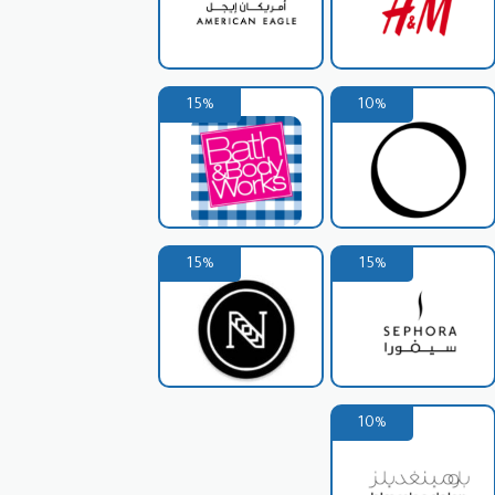
15%
10%
15%
15%
10%