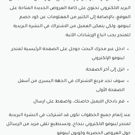
مازال هناك الكثير من الأشخاص يفضلون شراء أجهزة
الكمبيوتر المكتبية، لذا يقوم متجر لينوفو الإلكتروني بطرح
البريد الالكتروني تحتوي على كافة العروض الجديدة المتاحة على
تشكيلة متنوعة من أفضل أنواع الكمبيوتر المكتبي، ويقوم
الموقع، بالإضافة إلى الكثير من المعلومات عن كود خصم
بتوفير مثل هذه الأنواع بأسعار خاصة وتناسب جميع
لينوفو، ولكي يتمكن العميل من الاشتراك في النشرة البريدية
المتسوقين عند استعمال كود خصم لينوفو، ويضم القسم
مجموعة من التصنيفات الشهيرة مثل أجهزة الكمبيوتر
للمتجر يجب اتباع الإرشادات الآتية:
الأكثر مبيعًا، وأجهزة الكمبيوتر الخاصة بالمحلات التجارية،
وأجهزة الكمبيوتر الخاصة بالألعاب، بالإضافة إلى الأجهزة
ادخل عبر محرك البحث جوجل على الصفحة الرئيسية لمتجر
الكبيرة والأجهزة الصغيرة، ويقدم المتجر كل هذه الأجهزة
لينوفو الإلكتروني.
المميزة بأسعار لا تقبل المنافسة عند استعمال كود خصم
lenovo.
انزل إلى آخر الصفحة.
الموبايلات
سوف تجد مربع الاشتراك في الجهة اليسرى من أسفل
الصفحة الأولى.
تعد الموبيلات أحد أهم أجهزة العصر على الإطلاق، وقد
قامت شركة لينوفو بإطلاق عدد كبير من الموبيلات الفاخرة
قم بادخال الايميل خاصتك، واضغط على ارسال.
التي تلبي تطلعات العملاء بأسعار في متناول اليد عند
استعمال كود خصم لينوفو، وتمتاز أجهزة الموبايل على موقع
عند إتمام جميع الخطوات تكون قد اشتركت في النشرة البريدية
لينوفو بالحداثة والشكل الأنيق، مما يدفع الكثير من العملاء
لمتجر لينوفو الالكتروني بنجاح، وتستطيع تلقي مزيد من الرسائل
لاقتنائها بأسعار مناسبة عند استعمال رمز خصم لينوفو.
حول العروض الحصرية وكوبون لينوفو.