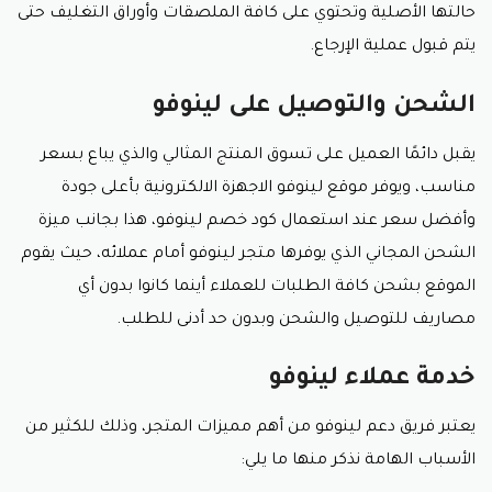
سوف يظهر أمامك نموذج التسجيل، قم بكتابة جميع
حالتها الأصلية وتحتوي على كافة الملصقات وأوراق التغليف حتى
بياناتك الشخصية المطلوبة، واضف الايميل وكلمة السر
يتم قبول عملية الإرجاع.
الخاصة بحسابك.
تأكد من أن كافة البيانات المطلوبة تم إدخالها بشكل
صحيح ثم اضغط على كلمة إنشاء.
الشحن والتوصيل على لينوفو
فور انهاء كافة الخطوات السابقة يكون لديك حساب على
يقبل دائمًا العميل على تسوق المنتج المثالي والذي يباع بسعر
متجر لينوفو الإلكتروني، وتستطيع من خلاله أن تتسوق كل
مناسب، ويوفر موقع لينوفو الاجهزة الالكترونية بأعلى جودة
الأجهزة التي ترغب في اقتنائها بأسعار مخفضة عند
استعمال كود خصم لينوفو.
وأفضل سعر عند استعمال كود خصم لينوفو، هذا بجانب ميزة
الشحن المجاني الذي يوفرها متجر لينوفو أمام عملائه، حيث يقوم
مميزات استعمال كود خصم لينوفو
الموقع بشحن كافة الطلبات للعملاء أينما كانوا بدون أي
يشتهر متجر لينوفو الإلكتروني بتوفير أفضل أنواع الأجهزة
مصاريف للتوصيل والشحن وبدون حد أدنى للطلب.
الإلكترونية بأقل الأسعار ويرجع الفضل في ذلك إلى استخدام
كود خصم لينوفو الذي يقوم بمهمة التوفير على الموقع،
خدمة عملاء لينوفو
ومن أبرز مميزات كود لينوفو نذكر الآتي:
يعتبر فريق دعم لينوفو من أهم مميزات المتجر، وذلك للكثير من
اقتصاد المال وقت الشراء
الأسباب الهامة نذكر منها ما يلي:
من أبرز مميزات كود خصم لينوفو أنه يساعد عملاء متجر