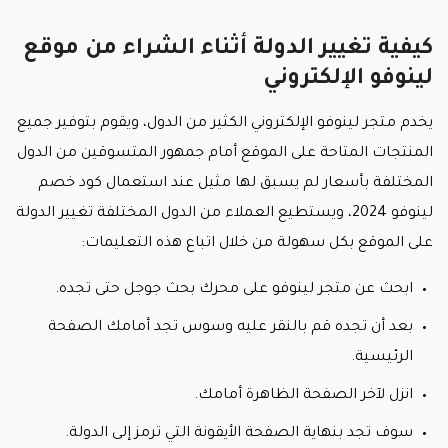
الاكسسوارات والملحقات
كيفية تغيير الدولة أثناء الشراء من موقع
عند شراء أي جهاز إلكتروني يبدأ المستهلك في البحث عن
اكسسواراته وملحقاته، لذا يقوم متجر لينوفو بطرح عدد
لينوفو الإلكتروني
كبير من الاكسسوارات والملحقات بأسعار تنافسية عند
إدخال كود خصم لينوفو، ومن القطع المتوفرة على متجر
يخدم متجر لينوفو الإلكتروني الكثير من الدول، ويقوم بتوفير جميع
لينوفو الإلكتروني الشاشات والاكسسوارات الخاصة بأجهزة
المنتجات المتاحة على الموقع أمام جمهور المتسوقين من الدول
الكمبيوتر والأجهزة اللوحية والموبايلات، ويسعى متجر لينوفو
إلى توفير كافة القطع الاكسسوارية والملحقات بأسعار
المختلفة بأسعار لم يسبق لها مثيل عند استعمال كود خصم
تناسب كافة الفئات عند إدخال قسيمة شراء لينوفو.
لينوفو 2024، ويستطيع العملاء من الدول المختلفة تغيير الدولة
على الموقع بكل سهولة من خلال اتباع هذه التعليمات:
الشاشات
تعد الشاشات من أهم السلع الإلكترونية التي يعرضها متجر
ابحث عن متجر لينوفو على محرك بحث جوجل حتى تجده.
لينوفو، وتحظى الشاشات على موقع لينوفو باهتمام عدد
بعد أن تجده قم بالنقر عليه وسوس تجد أمامك الصفحة
كبير من رواد المتجر، كما يقدمها الموقع بأسعار في متناول
اليد عند استعمال كود خصم لينوفو، وتتعدد أنواع الشاشات
الرئيسية.
المتاحة على لينوفو، حيث نجد الشاشات التي تصلح للمنازل،
انزل لآخر الصفحة الظاهرة أمامك.
وشاشات الألعاب، وشاشات أخرى تلائم بيئة العمل، كما
تتعدد أحجام الشاشات لكي تناسب احتياجات العملاء،
سوف تجد بنهاية الصفحة الأيقونة التي ترمز إلى الدولة.
ويستطيع العميل شراء الشاشة التي تناسب احتياجاته