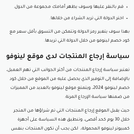
بسعر مخفض عند استعمال رمز خصم لينوفو.
قم بالنقر عليها وسوف يظهر أمامك مجموعة من الدول.
اختر الدولة التي تريد الشراء من خلالها.
خطوات انشاء حساب على موقع لينوفو
استطاع متجر لينوفو أن يجذب شريحة كبيرة من المتسوقين
بهذا سوف يتغير رمز الدولة وتتمكن من التسوق بأقل سعر مع
المهتمين بعالم التكنولوجيا، وقد قام الموقع بتوفير كافة
كود خصم لينوفو من خلال الدولة التي تريدها.
سبل التسوق الممتع والمريح أمام هؤلاء العملاء، كما قام
بتقديم منتجاته بأسعار مخفضة وذلك عند إدراج كود خصم
سياسة إرجاع المنتجات لدى موقع لينوفو
لينوفو 2024، وليك يتمكن العميل من الاستفادة بكافة
خدمات الموقع مثل خدمة الارجاع وتعديل الطلب وتتبع
الطلب يجب عليه انشاء حساب خاص به على الموقع، وهذه
تعتبر سياسة إرجاع المنتجات من أكثر الجوانب التي تهم العميل،
خطوات انشاء الحساب:
بالإضافة إلى التوفير الذي يحصل عليه من الموقع من خلال كود
بادر بالدخول على الموقع الإلكتروني لينوفو عبر استخدام
خصم لينوفو 2024، ويتمتع موقع لينوفو بالعديد من المميزات
محرك البحث جوجل.
من ضمنها سياسة الإرجاع المرنة.
عند الدخول على الموقع سوف تجد أيقونة التسجيل في
الجهة اليمنى أعلى الصفحة الأولى من الموقع.
حيث يقبل الموقع إرجاع المنتجات التي تم شراؤها من المتجر
قم بالنقر على هذه الأيقونة والتي تظهر على شكل
خلال 30 يوم كحد أقصى، وتنطيق هذه السياسة على أجهزة
شخص.
اختر انشاء حساب جديد.
كمبيوتر لينوفو المحمولة، لكن يجب أن تكون المنتجات بنفس