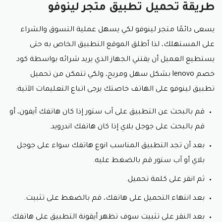
طريقة تحميل تطبيق متجر لينوفو
ومساعدتهم في تسوق أجهزة لينوفو العالية الجودة بأسعار
بسيطة وغير مكلفة، حيث يمكنك مشاركة الكود على
وسائل التواصل الاجتماعي أو على الواتس.
يسعى دائمًا متجر لينوفو لكي يسهل عملية التسوق والشراء
على المستهلك، لذا أطلق الموقع التطبيق الخاص به حتى
يستطيع العميل أن يقتني الجهاز الذي يريد شرائه بواسطة كود
خصم lenovo بشكل سهل ومريح، ولكي تتمكن من تحميل
تطبيق لينوفو على الهاتف خاصتك يرجى اتباع التعليمات الآتية:
قم بالبحث عن التطبيق على آب ستور إذا كان هاتفك آيفون، أو
قم بالبحث على جوجل بلاي إذا كان هاتفك اندرويد.
بعد أن تجد التطبيق المناسب انوع هاتفك سواء على جوجل
بلاي أو آب ستور قم بالضغط عليه.
ثم انقر على كلمة تحميل.
بعد انتهاء التحميل على هاتفك، قم بالضغط على تثبيت.
بعد النقر على تثبيت سوف تظهر أيقونة التطبيق على هاتفك.