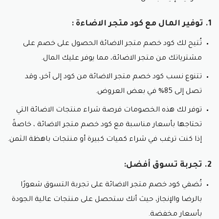
والمُزخرفة، وتُصنع من مواد فاخرة مثل الكريستال
والبرونز. تناسب المنازل ذات المساحات الواسعة
1. توفير المال مع كود متجر الاضاءة :
والصالات الرسمية، ويتم توفير هذه المنتجات بسعر
بسيط مع كود خصم متجر الاضائة.
تُتيح لك كود خصم متجر الاضائة الحصول على خصم على
الثريات العصرية:
تتميز بتصاميمها الأنيقة والبسيطة،
وتُصنع من مواد حديثة مثل المعدن والزجاج. تناسب
مشترياتك من متجر الاضائة، مما يوفر عليك المال.
المنازل ذات الديكورات العصرية والشقق.
تتنوع نسب كود خصم متجر الاضائة من كود إلى آخر، وقد
الثريات الإسلامية:
تتميز بتصاميمها المُستوحاة من الفن
الإسلامي، وتُزين بزخارف عربية وإسلامية. تناسب المنازل
تصل إلى 85% في بعض العروض.
ذات الطابع الإسلامي والمناسبات الدينية.
توفر لك هذه الخصومات فرصة شراء منتجات الاضائة التي
2. الاضائة الداخلية:
تحتاجها بأسعار مناسبة مع كود خصم متجر الاضائة ، خاصةً
الاضائة المخفية:
تُستخدم لإضفاء لمسة جمالية على
إذا كنت ترغب في شراء كميات كبيرة أو منتجات باهظة الثمن.
الديكورات، وتُثبت خلف الأسقف أو داخل الجدران.إضاءة
مخفية في السعودية
2. تجربة تسوق أفضل:
الاضائة الموجهة:
تُستخدم لتسليط الضوء على أشياء
محددة، مثل اللوحات الفنية أو قطع الديكور بأقل سعر
تُضفي كود خصم متجر الاضائة على تجربة التسوق شعورًا
مع كود خصم متجر الاضائة.
بالرضا والإنجاز، حيث أنك ستحصل على منتجات عالية الجودة
إضاءة موجهة في السعودية
بأسعار مخفضة.