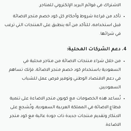
لمبات LED.
الاشتراك في قوائم البريد الإلكتروني للمتاجر.
لمبات الهالوجين:
تُصدر ضوءًا ساطعًا، لكنها تستهلك
طاقة عالية وتسخن بسرعة.
تأكد من قراءة شروط وأحكام كل كود خصم متجر الاضائة
لمبات الإ incandescent:
تُصدر ضوءًا دافئًا، لكنها
قبل استخدامه، للتأكد من أنه ينطبق على المنتجات التي ترغب
تستهلك طاقة عالية وتتمتع بعمر قصير.
في شرائها.
أين تجد منتجات الاضائة في السعودية؟
4. دعم الشركات المحلية:
تتوفر منتجات الاضائة في السعودية في العديد من المتاجر،
منها:
من خلال شراء منتجات الاضائة من متاجر محلية في
متاجر الاضائة المتخصصة:
توفر هذه المتاجر تشكيلة
السعودية باستخدام كود خصم متجر الاضائة، فإنك تساهم
واسعة من منتجات الاضائة من مختلف العلامات
في دعم الاقتصاد الوطني وتوفير فرص عمل للشباب
التجارية العالمية.
السعوديين.
متاجر مواد البناء:
توفر العديد من متاجر مواد البناء
قسمًا خاصًا للإضاءة، حيث يمكنك العثور على الثريات
تُساعد هذه الخصومات مع كوبون متجر الاضاءة على تنمية
والمصابيح وغيرها.
قطاع الاضائة في المملكة العربية السعودية، وتُشجع على
الأسواق الإلكترونية:
توفر العديد من المواقع الإلكترونية
مثل نون ونمشي و أمازون السعودية تشكيلة واسعة من
الابتكار وتقديم منتجات جديدة ذات جودة عالية مع كود متجر
منتجات الاضائة بأسعار تنافسية مع كود خصم متجر
الاضائة.ولا تنسى استخدام كوبون خصم متجر الاضاءة
الاضاءة.