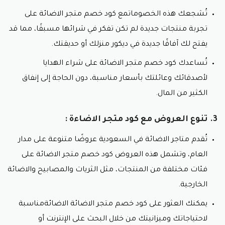
الاضائة المعلقة:
تُستخدم لإضاءة الغرف بشكل عام،
وتتوفر بأشكال وأحجام متنوعة.
تُشجعك هذه الخصوماتمع كود خصم متجر الاضائة على
لا تنسى استعمال كوبون خصم متجر الاضاءة
تجربة منتجات جديدة لم تكن تفكر في شرائها مسبقًا، مما قد
يفتح لك آفاقًا جديدة في ديكور منزلك أو حديقتك.
3. الاضائة الخارجية:
تُساعدك كود خصم متجر الاضائة على شراء الهدايا
إضاءة المداخل:
تُستخدم لإضاءة مداخل المنازل
والحدائق، وتوفر الأمان والترحيب للزوار.
لأصدقائك وعائلتك بأسعار مناسبة، دون الحاجة إلى إنفاق
إضاءة المسابح:
تُستخدم لإضاءة المسابح ليلاً، وتوفر
الكثير من المال.
أجواءً رائعة للسباحة والاسترخاء.
إضاءة الحدائق:
تُستخدم لإضاءة الحدائق وتزيينها، وتخلق
3. تنوع العروض مع كود متجر الاضاءة :
أجواءً رومانسية ودافئة.
إضاءة الشوارع:
تُستخدم لإضاءة الشوارع والأماكن
تُقدم متاجر الاضائة في السعودية عروضًا متنوعة على مدار
العامة، وتوفر الأمان وتحسن من الرؤية ليلاً.
العام، وتشمل هذه العروض كود خصم متجر الاضائة على
4. لمبات الاضائة:
فئات مختلفة من المنتجات، مثل الثريات والمصابيح والاضائة
لمبات LED:
تتميز بكفاءة عالية في استهلاك الطاقة
الخارجية.
وطول عمرها الافتراضي، وتتوفر بألوان مختلفة.
يمكنك العثور على كود خصم متجر الاضائة الاضائةمناسبة
لمبات الفلورسنت:
تتميز بسعرها المنخفض مع كود
خصم متجر الاضائة ، لكنها تستهلك طاقة أكثر من
لاحتياجاتك وميزانيتك من خلال البحث على الإنترنت أو