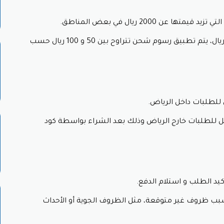
ثاث بجميع الأذواق والاحتياجات.
ن 2000 ريال في بعض المناطق.
مواد عالية الجودة تضمن المتانة وطول العمر.
ناسب جميع الميزانيات مع كود خصم مخازن الاثاث.
بالنسبة للطلبات التي تقل قيمتها عن 2000 ريال، يتم تطبيق رسوم شحن تتراوح بين 50 و 100 ريال حسب
كيب مجانية في بعض المناطق.
ضًا وتخفيضات بشكل دوري على مختلف المنتجات مع كود خصم مخازن
المبلغ الذي ترغب في إنفاقه على الأثاث وتمتع بالخصم مع قسيمة شرا
حة الغرفة بدقة قبل شراء أي قطعة أثاث.
ة التوصيل من 5 إلى 10 أيام عمل للطلبات خارج الرياض وذلك بعد الشراء بواسطة كود
ي تفضله لمنزلك، سواء كان عصريًا أو كلاسيكيًا أو ريفيًا.
لأثاث قبل شرائه للتأكد من أنه مريح ومناسب لك.
 مخازن الأثاث:
يد الطلب و استلام الدفع.
طرق الدفع المُريحة
و الآمنة لضمان تجربة تسوق سهلة،
و تشمل هذه 
ب ظروف غير متوقعة، مثل الظروف الجوية أو الأحداث