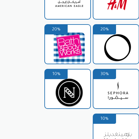
20%
20%
 الاثاث .
ء مخازن الاثاث.
10%
30%
10%
الطرق: