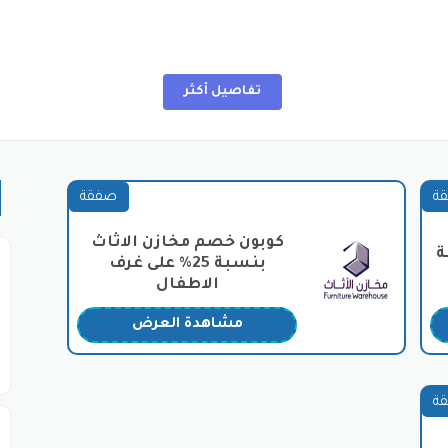
يز منزلك بكل ما يلزم من أثاث عصري وأنيق، حيث يضمّ تشكيلة واسعة م
تفاصيل أكثر
كومودينوهات وطاولات زينة وخزائن ملابس بتصاميم عصرية وفخمة 
ة
صفقة
 وتصاميمها المرحة التي تناسب أعمار الأطفال واحتياجاتهم، مع مراعاة 
كوبون خصم مخازن الاثاث
ة
بنسبة 25% على غرف
فة ضيافة، وتتوفر بتصاميم بسيطة وعملية تناسب المساحات الصغير
الاطفال
 موقع مخازن الاثاث
مشاهدة العرض
ب جميع الأعمار، مع إمكانية إضافة أدراج سفلية لتوفير مساحة تخز
ة
 لخلق بيئة تعليمية مُريحة ومحفزة، مع مراعاة وضعية الجلوس ال