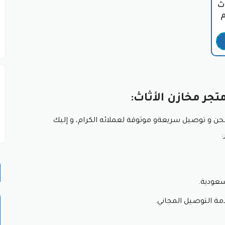
ث
زين ملابس وألعاب الأطفال بترتيب وأناقة بالاضافة إلى الاسعار التن
سب مساحة المكتب واحتياجاتك، مع إمكانية إضافة أرفف أو أدراج لت
الاثاث
لظهر والرقبة أثناء العمل لفترات طويلة.
ازن الاثاث
ر مخازن الأثاث:
تبية بطريقة منظمة وسهلة الوصول وتتوفر الرفوف بسعر بسيط عند
شحن
و توصيل سريعةو موثوقة لعملائه الكرام، و إليك
ولات قهوة وأجهزة تلفاز بتصاميم عصرية تناسب مختلف المساحات.
الطاولات والكراسي بتصاميم أنيقة تناسب جميع الأذواق.
ث
سعودية.
نزلك، مثل اللوحات والتحف والزهور.
ن خصم مخازن الاثاث
مة التوصيل المجاني.
اث: