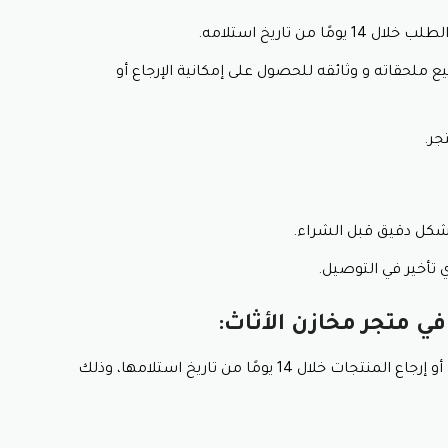
من تاريخ استلامه.
لأحكام حسب بلدك و فرع المتجر.
 ملحقاته و وثائقه للحصول على إمكانية الإرجاع أو
لإلكتروني أو التواصل مع خدمة العملاء للحصول على معلومات أكثر ت
اثاث
جر.
و ميزانيتك.
و الأحكام قبل الشراء.
كل دقيق قبل الشراء.
تأخير في التوصيل.
ي متجر مخازن الأثاث:
يُتيح متجر مخازن الأثاث لعملائه إمكانية استبدال أو إرجاع المنتجات خلال 14 يومًا من تاريخ استلامها، وذلك