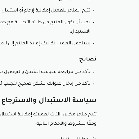
ملاحظات:
يُتيح المتجر للعميل إمكانية إرجاع أو استبدال الطلب خلال 14 يومًا 
تختلف طرق الدفع المتاحة و الشروط و ا
يجب أن يكون المنتج في حالته الأصلية مع جميع
يمكنك مراجعة موقع متجر مخازن الأثاث ا
الاستبدال.
لا تنسى استعمال قسيمة شراء مخازن ال
سيتحمل العميل تكاليف إعادة المنتج إلى المت
نصائح:
نصائح:
اختر طريقة الدفع التي تُناسب احتياجاتك 
تأكد من مراجعة سياسة الدفع و الشروط 
تأكد من مراجعة سياسة الشحن والتوصيل بش
احتفظ بسجل لجميع معاملاتك.
تأكد من إدخال عنوانك بشكل صحيح لتجنب أي 
سياسة الاستبدال والاسترجاع ف
وفقًا للشروط والأحكام التالية: