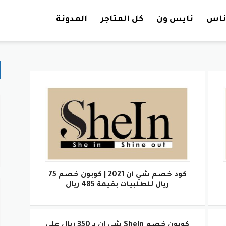
تخطي إلى المحتوى
ناس
نايس ون
كل المتاجر
المدونة
كود خصم شي ان 2021 | كوبون خصم 75
ريال للطلبيات بقيمة 485 ريال
كوبون خصم Shein شي ان بـ 350 ريال على