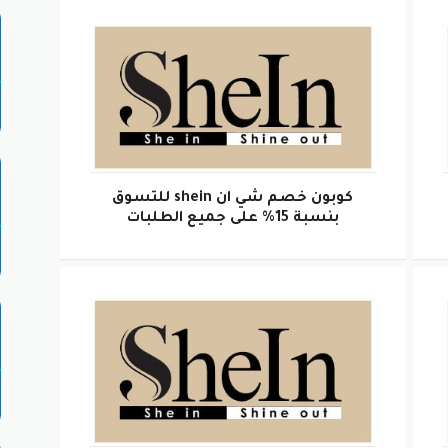
كوبون خصم شي ان shein للتسوق
بنسبة 15% على جميع الطلبات