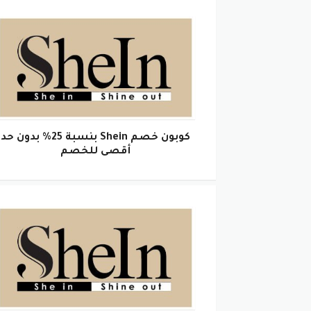
كوبون خصم Shein بنسبة 25% بدون حد
أقصى للخصم