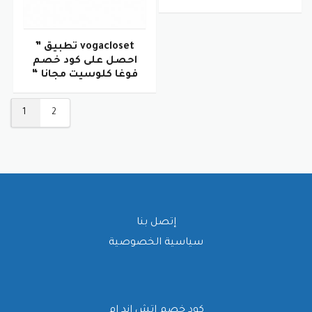
vogacloset تطبيق ”
احصل على كود خصم
فوغا كلوسيت مجانا “
1
2
إتصل بنا
سياسية الخصوصية
كود خصم اتش اند ام