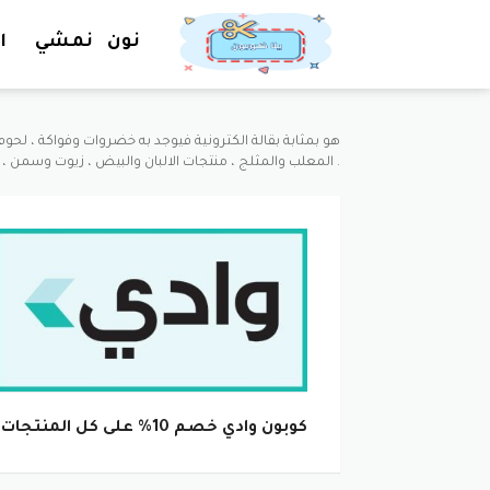
نون
نمشي
ا
المعلب والمثلج ، منتجات الالبان والبيض ، زيوت وسمن ، سناكس وشوكلا ، مشروبات ، منتجات للعناية بالمنزل والعناية الشخصية .
كوبون وادي خصم 10% على كل المنتجات