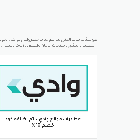
المعلب والمثلج ، منتجات الالبان والبيض ، زيوت وسمن ، سناكس وشوكلا ، مشروبات ، منتجات للعناية بالمنزل والعناية الشخصية .
عطورات موقع وادي – تم اضافة كود
خصم 10%