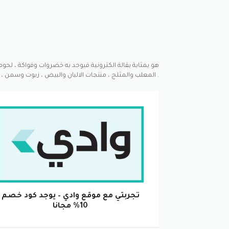
المعلب والمثلج ، منتجات الالبان والبيض ، زيوت وسمن ، سناكس وشوكلا ، مشروبات ، منتجات للعناية بالمنزل والعناية الشخصية .
تجربتي مع موقع وادي – يوجد كود خصم
10% مجانا