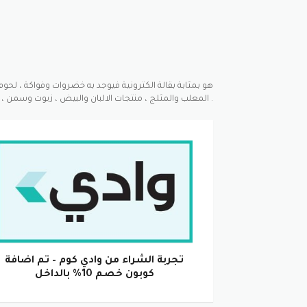
المعلب والمثلج ، منتجات الالبان والبيض ، زيوت وسمن ، سناكس وشوكلا ، مشروبات ، منتجات للعناية بالمنزل والعناية الشخصية .
تجربة الشراء من وادي كوم – تم اضافة
كوبون خصم 10% بالداخل