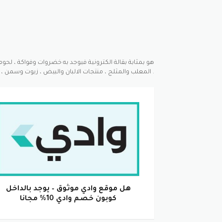
المعلب والمثلج ، منتجات الالبان والبيض ، زيوت وسمن ، سناكس وشوكلا ، مشروبات ، منتجات للعناية بالمنزل والعناية الشخصية .
هل موقع وادي موثوق – يوجد بالداخل
كوبون خصم وادي 10% مجانا