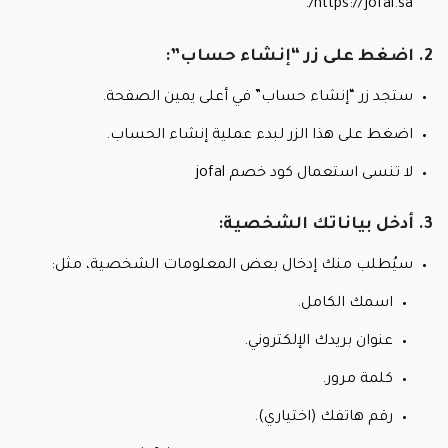
https://jofal.sa/.
لا تنسى استعمال كود خصم جوفال.
2. اضغط على زر “إنشاء حساب”:
الزعتر:
زعتر بري طبيعي.
ستجد زر “إنشاء حساب” في أعلى يمين الصفحة.
مصدر غني بالألياف.
اضغط على هذا الزر لبدء عملية إنشاء الحساب.
يعزز صحة الجهاز الهضمي.
غني بمضادات الأكسدة.
لا تنسى استعمال كود خصم jofal
يعزز المناعة.
3. أدخل بياناتك الشخصية:
يساعد على خفض ضغط الدم.
يحسن صحة القلب.
سيُطلب منك إدخال بعض المعلومات الشخصية، مثل:
أشكال الزعتر:
اسمك الكامل.
لا تنسى استعمال كود خصم جوفيال.
مجفف.
عنوان بريدك الإلكتروني.
مطحون.
كلمة مرور.
زيت الزعتر.
رقم هاتفك (اختياري).
أهم العروض: