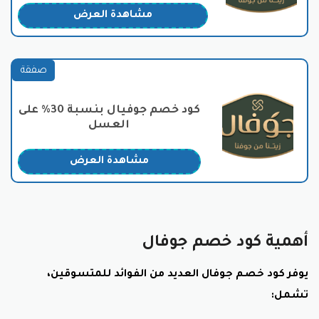
تحظى جوفال بثقة العملاء في جميع أنحاء المملكة بفضل
مشاهدة العرض
التزامها بالجودة والشفافية في كافة تعاملاتها. وتعمل
الشركة بشكل مستمر على تعزيز علاقتها بعملائها من خلال
تقديم منتجات وخدمات تلبي تطلعاتهم. بفضل هذه
صفقة
الالتزامات، استطاعت جوفال أن تضع نفسها في مقدمة
شركات بيع زيت الزيتون في السعودية وأن تكون علامة تجارية
موثوقة ومعروفة بجودتها العالية والاسعار تنافسية مع
كود خصم جوفيال بنسبة 30% على
كود خصم جوفال.
العسل
منتجات متجر جوفال:
مشاهدة العرض
زيت الزيتون:
زيت زيتون بكر ممتاز:
حاصل على الميداليات الذهبية
وشهادات الجودة الدولية والمحلية.
أهمية كود خصم جوفال
أصناف الزيت:
جوفال ممتاز.
يوفر كود خصم جوفال العديد من الفوائد للمتسوقين،
جوفال بكر.
تشمل:
جوفال بلدي.